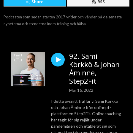
Share
RSS
Podcasten som sedan starten 2017 vrider och vänder på de senaste
nyheterna och trenderna inom träning och hälsa.
92. Sami
Körkkö & Johan
Åminne,
Step2Fit
Mar 16, 2022
I detta avsnitt träffar vi Sami Körkkö
och Johan Åminne från onlinept-
plattformen Step2Fit. Onlinecoaching
har tagit för sig rejält under
pandemiåren och etablerat sig som
ett verktyg i den moderna coachens