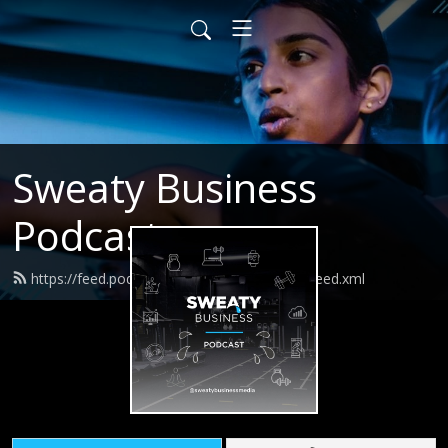
Sweaty Business
Podcast
https://feed.podbean.com/sweatybusiness/feed.xml