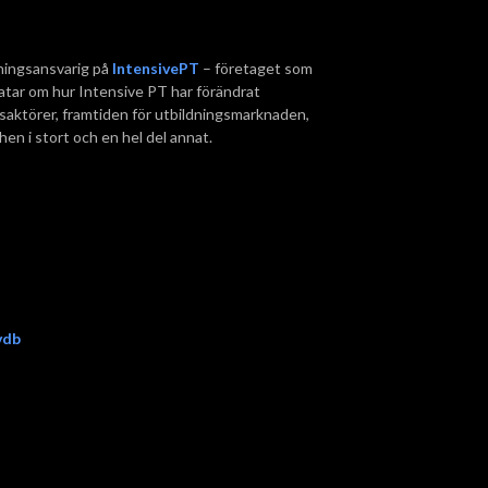
dningsansvarig på
IntensivePT
– företaget som
pratar om hur Intensive PT har förändrat
ngsaktörer, framtiden för utbildningsmarknaden,
en i stort och en hel del annat.
vdb