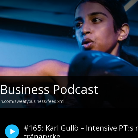
Business Podcast
ean.com/sweatybusiness/feed.xml
#165: Karl Gullö – Intensive PT:s
tränaryrke