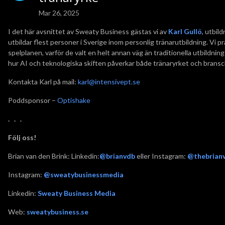
Mar 26, 2025
I det här avsnittet av Sweaty Business gästas vi av
Karl Gullö
, utbil
utbildar flest personer i Sverige inom personlig tränarutbildning. Vi 
spelplanen, varför de valt en helt annan väg än traditionella utbildni
hur AI och teknologiska skiften påverkar både tränaryrket och bransch
Kontakta Karl på mail:
karl@intensivept.se
Poddsponsor –
Optishake
. . .
Följ oss!
Brian van den Brink: Linkedin:
@brianvdb
eller Instagram:
@thebrian
Instagram:
@sweatybusinessmedia
Linkedin:
Sweaty Business Media
Web:
sweatybusiness.se